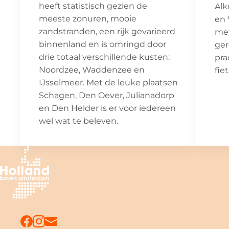
heeft statistisch gezien de
Alk
meeste zonuren, mooie
en 
zandstranden, een rijk gevarieerd
met
binnenland en is omringd door
ger
drie totaal verschillende kusten:
pra
Noordzee, Waddenzee en
fie
IJsselmeer. Met de leuke plaatsen
Schagen, Den Oever, Julianadorp
en Den Helder is er voor iedereen
wel wat te beleven.
Facebook
Instagram
E-mail